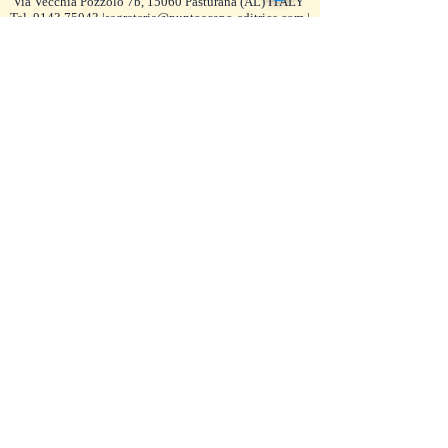
Via Vecchia Pozzolo 7b, 15060 Pasturana (AL) ITALY
Tel.
0143 75043
|
segreteria@puntoacapo-editrice.com
|
P.IVA
02205710060
Catalogo
·
Almanacco PUNTO
·
159 Primi
Premi
·
Contatti
·
Privacy
©
2008-2026
puntoacapo Editrice di Cristina
Daglio
update 7 agosto
PARTNER DEI PREMI
LAGO GERUNDO
VOCI-CITTÀ DI ROMA 2026-7
LE OCCASIONI