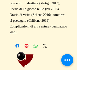
(ibidem), In dirittura (Vertigo 2013),
Poesie di un giorno nullo (ivi 2015),
Orario di visita (Schena 2016), Ammessi
al paesaggio (Calibano 2019),
Complicazioni di altra natura (puntoacapo
2020).
puntoacapo Editrice – Poesia, Narrativa, Critica
Contemporanea
Via Vecchia Pozzolo 7b, 15060 Pasturana (AL) ITALY
Tel.
0143 75043
|
segreteria@puntoacapo-editrice.com
|
P.IVA
02205710060