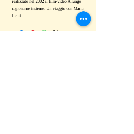
realizzato nel 2002 il film-video A lungo
ragionarne insieme. Un viaggio con Maria
Lenti.
puntoacapo Editrice – Poesia, Narrativa, Critica
Contemporanea
Via Vecchia Pozzolo 7b, 15060 Pasturana (AL) ITALY
Tel.
0143 75043
|
segreteria@puntoacapo-editrice.com
|
P.IVA
02205710060
Catalogo
·
Almanacco PUNTO
·
159 Primi
Premi
·
Contatti
·
Privacy
©
2008-2026
puntoacapo Editrice di Cristina