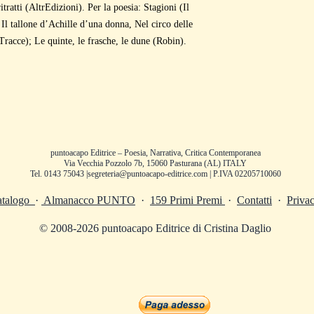
itratti (AltrEdizioni). Per la poesia: Stagioni (Il
Il tallone d’Achille d’una donna, Nel circo delle
racce); Le quinte, le frasche, le dune (Robin).
puntoacapo Editrice – Poesia, Narrativa, Critica Contemporanea
Via Vecchia Pozzolo 7b, 15060 Pasturana (AL) ITALY
Tel. 0143 75043 |
segreteria@puntoacapo-editrice.com
| P.IVA 02205710060
atalogo
·
Almanacco PUNTO
·
159 Primi Premi
·
Contatti
·
Priva
© 2008-2026 puntoacapo Editrice di Cristina Daglio