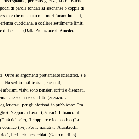
on disdegnando, per conseguenza, la confezione
 giochi di parole fondati su assonanze o coppie di
 versata e che non sono mai meri funam-bolismi;
erienza quotidiana, a cogliere sottilmente limiti,
te diffusi . . . (Dalla Prefazione di Amedeo
ta. Oltre ad argomenti prettamente scientifici, s’è
a. Ha scritto testi teatrali, racconti,
 aforismi visivi sono pensieri scritti e disegnati,
ematiche sociali e conflitti generazionali.
log letterari, per gli aforismi ha pubblicato: Tra
glio); Neppure i fossili (Quasar); Il bianco, il
 (Città del sole); Il doppiere e lo specchio (La
i cosmico (ivi). Per la narrativa: Alambicchi
rice); Perimetri accerchiati (Gatto merlino);