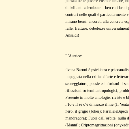
portata delle povere vicende umane, n
di brillanti calembour – ben cali-brati
contrari nelle quali è particolarmente
mirano bensì, ancorati alla concreta esp
falle, fratture, debolezze universalmen
Ansaldi)
L'Autrice:
ilvana Baroni è psichiatra e psicoanalis
impegnata nella critica d’arte e letterari
sceneggiature, poesie ed aforismi. I suoi
riflessioni su temi antropologici, probl
Presente in molte antologie, riviste e b
l’Io e il sé c’è di mezzo il me (Il Venta
nero, il grigio (Joker); ParalleleBipedi
mandragora); Fuori dall’orbite, nulla d
(Manni); Criptomagrittazioni (onyxedit