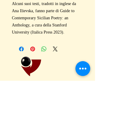
Alcuni suoi testi, tradotti in inglese da
Ana Ilievska, fanno parte di Guide to
Contemporary Sicilian Poetry: an
Anthology, a cura della Stanford
University (Italica Press 2023).
puntoacapo Editrice – Poesia, Narrativa, Critica
Contemporanea
Via Vecchia Pozzolo 7b, 15060 Pasturana (AL) ITALY
Tel.
0143 75043
|
segreteria@puntoacapo-editrice.com
|
P.IVA
02205710060
Catalogo
·
Almanacco PUNTO
·
159 Primi